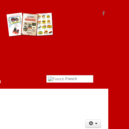
French
l