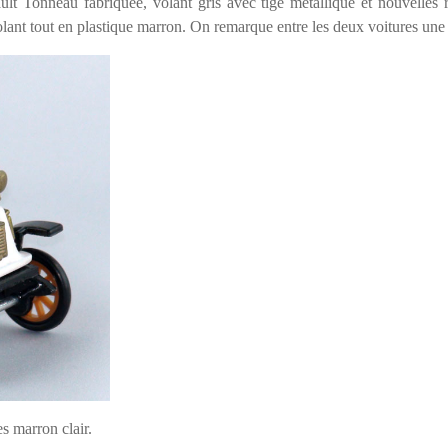
lt Tonneau fabriquée, volant gris avec tige métallique et nouvelles
volant tout en plastique marron. On remarque entre les deux voitures une
s marron clair.