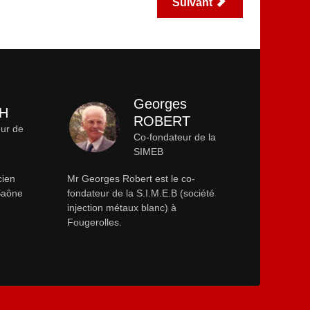
Suivant
Georges
CH
ROBERT
eur de
Co-fondateur de la
SIMEB
cien
Mr Georges Robert est le co-
-Saône
fondateur de la S.I.M.E.B (société
injection métaux blanc) à
Fougerolles.