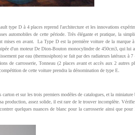
ault type D à 4 places reprend l'architecture et les innovations expér
es automobiles de cette période. Très élégante et pratique, la simpli
ent mises en avant. La Type D est la première voiture de la marque à
pée d'un moteur De Dion-Bouton monocylindre de 450cm3, qui lui auto
dissement par eau (thermosiphon) se fait par des radiateurs latéraux à 7
ions de carrosserie, Tonneau (2 places avant et accès aux 2 autres pla
compétition de cette voiture prendra la dénomination de type E.
tes carton et sur les trois premiers modèles de catalogues, et la miniatu
 production, assez solide, il est rare de le trouver incomplète. Vérifi
contrer quelques nuances de blanc pour la carrosserie ainsi que pour l