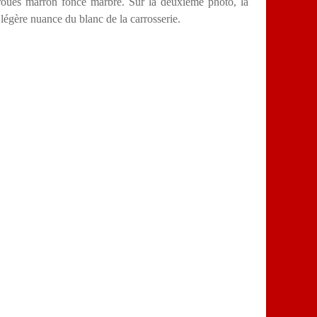
 roues marron foncé marbré. Sur la deuxième photo, la
 légère nuance du blanc de la carrosserie
.