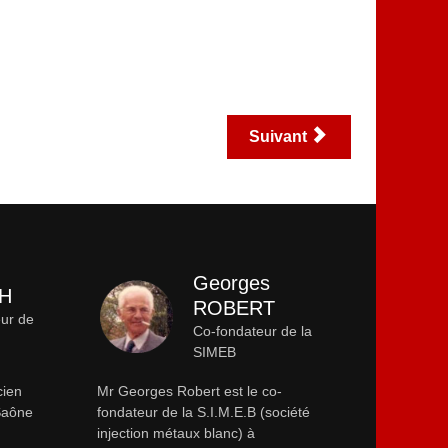
Suivant
Georges
CH
ROBERT
eur de
Co-fondateur de la
SIMEB
cien
Mr Georges Robert est le co-
-Saône
fondateur de la S.I.M.E.B (société
injection métaux blanc) à