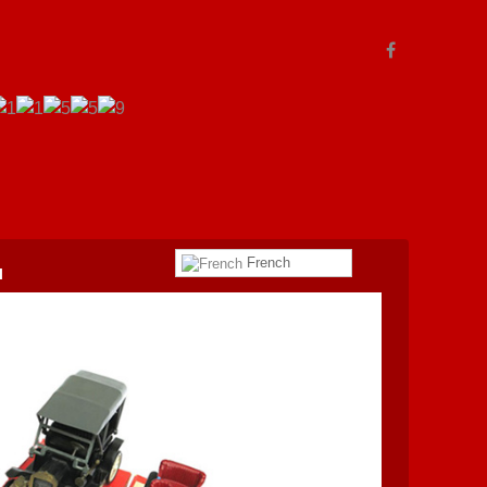
French
l